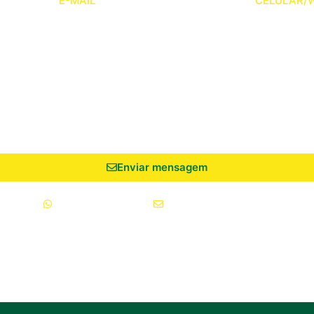
E-MAIL
CELULAR/
Enviar mensagem
05-2490
(64) 9 9936-8763
coapil@coapil.com.br