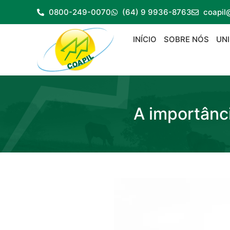
0800-249-0070
(64) 9 9936-8763
coapil
INÍCIO
SOBRE NÓS
UN
A importânci