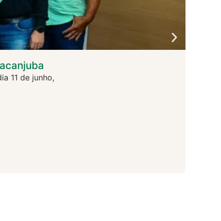
racanjuba
COAP
a 11 de junho,
A COAP
S