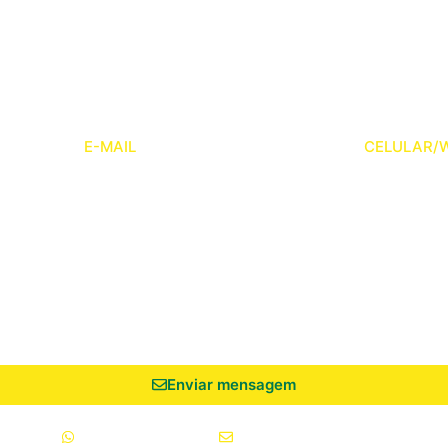
Fale conosco
 em contato conosco e converse com nosso time de especial
E-MAIL
CELULAR/
Enviar mensagem
05-2490
(64) 9 9936-8763
coapil@coapil.com.br