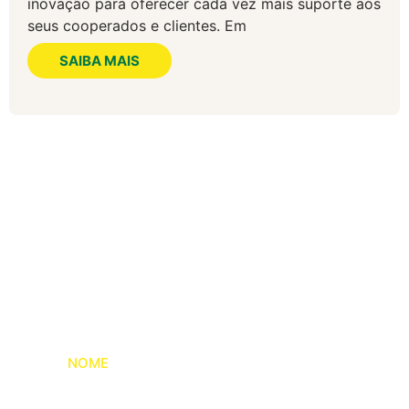
inovação para oferecer cada vez mais suporte aos
seus cooperados e clientes. Em
SAIBA MAIS
Fale conosco
Entre em contato conosco e converse com
nosso time de especialistas.
NOME