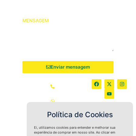
MENSAGEM
Enviar mensagem
(64) 3405-
2490
(64) 9
9936-8763
coapil@coa
Política de Cookies
pil.com.br
Ei, utilizamos cookies para entender e melhorar sua
experiência de comprar em nosso site. Ao clicar em