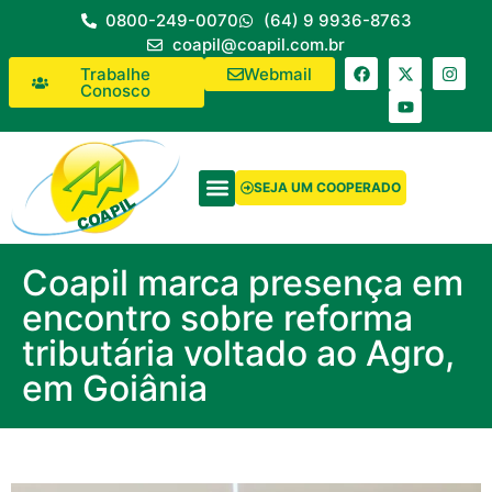
0800-249-0070
(64) 9 9936-8763
coapil@coapil.com.br
Trabalhe
Webmail
Conosco
SEJA UM COOPERADO
Coapil marca presença em
encontro sobre reforma
tributária voltado ao Agro,
em Goiânia