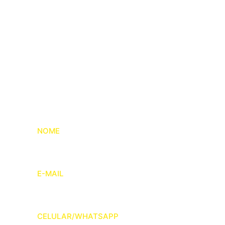
Fale conosco
Entre em contato conosco e converse com
nosso time de especialistas.
NOME
E-MAIL
CELULAR/WHATSAPP