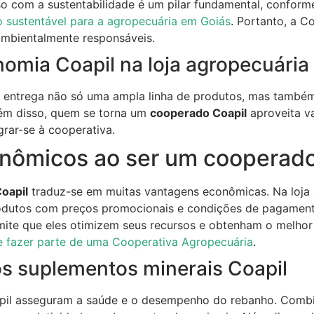
o com a sustentabilidade é um pilar fundamental, conform
 sustentável para a agropecuária em Goiás
. Portanto, a C
ambientalmente responsáveis.
omia Coapil na loja agropecuária
l entrega não só uma ampla linha de produtos, mas també
lém disso, quem se torna um
cooperado Coapil
aproveita va
grar-se à cooperativa.
onômicos ao ser um cooperado
oapil
traduz-se em muitas vantagens econômicas. Na loja 
odutos com preços promocionais e condições de pagamen
ermite que eles otimizem seus recursos e obtenham o melhor
e fazer parte de uma Cooperativa Agropecuária
.
os suplementos minerais Coapil
pil asseguram a saúde e o desempenho do rebanho. Combi