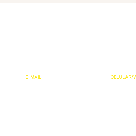
Fale conosco
 em contato conosco e converse com nosso time de especial
E-MAIL
CELULAR/