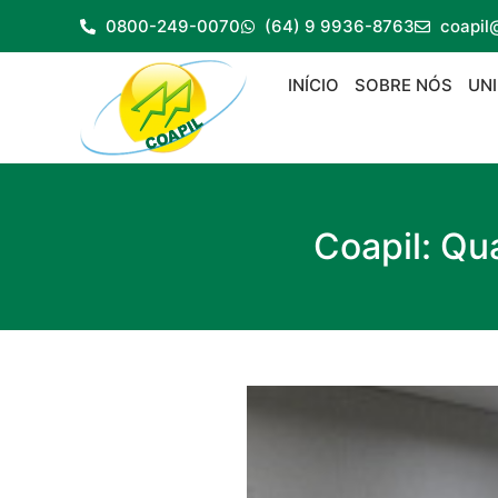
0800-249-0070
(64) 9 9936-8763
coapil
INÍCIO
SOBRE NÓS
UN
Coapil: Qu