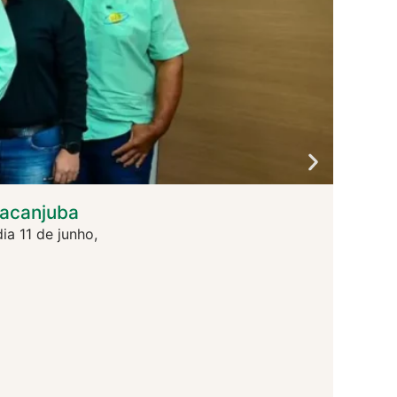
racanjuba
COAP
a 11 de junho,
A COAP
S