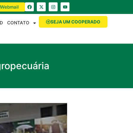
Webmail
SEJA UM COOPERADO
D
CONTATO
gropecuária